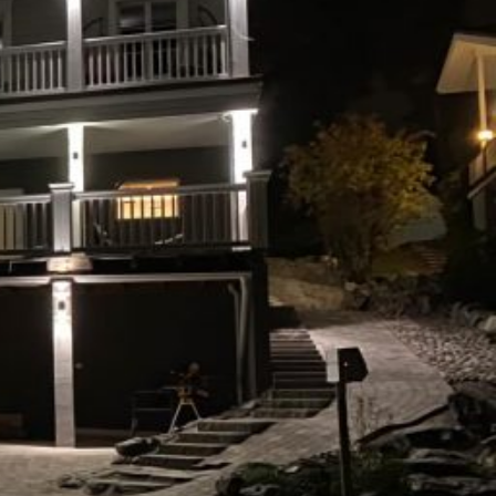
SI-
STU