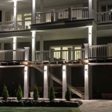
SI UNELMISTA KODIK
LOKIRJA ON JULKAI
Upea yli 200-sivuinen talokirja!
Tilaa esite