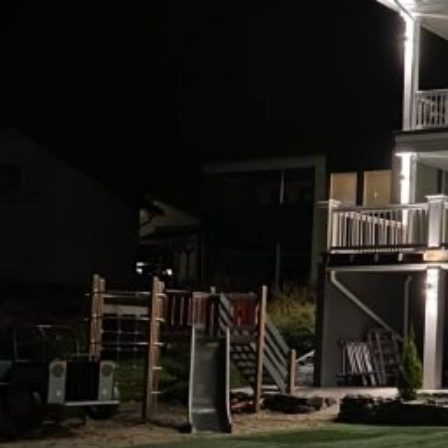
UU
TA