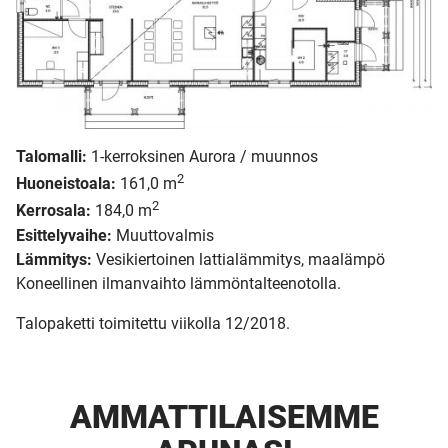
Talomalli:
1-kerroksinen Aurora / muunnos
2
Huoneistoala:
161,0 m
2
Kerrosala:
184,0 m
Esittelyvaihe:
Muuttovalmis
Lämmitys:
Vesikiertoinen lattialämmitys, maalämpö
Koneellinen ilmanvaihto lämmöntalteenotolla.
Talopaketti toimitettu viikolla 12/2018.
AMMATTI­LAISEMME