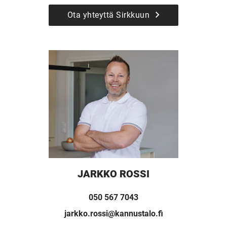
Ota yhteyttä Sirkkuun
JARKKO ROSSI
050 567 7043
jarkko.rossi@kannustalo.fi