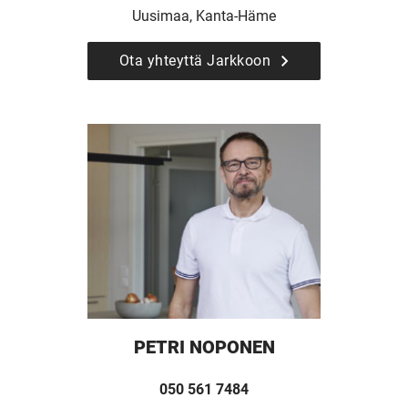
Uusimaa, Kanta-Häme
Ota yhteyttä Jarkkoon
UUSI
UNELMISTA
KODIKSI-
TALOKIRJA ON
PETRI NOPONEN
JULKAISTU
050 561 7484