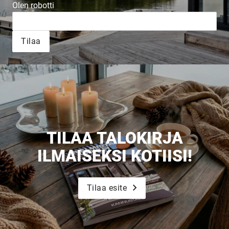
Olen robotti
Tilaa
TILAA TALOKIRJA
ILMAISEKSI KOTIISI!
Tilaa esite