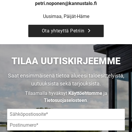
petri.noponen@kannustalo.fi
Uusimaa, Päijät-Häme
Upea yli 200-sivuinen talokirja!
Ota yhteyttä Petriin
Tilaa esite
TILAA UUTISKIRJEEMME
Saat ensimmäisenä tietoa alueesi taloesittelyistä,
uutuuksista sekä tarjouksista.
Tilaamalla hyväksyt
Käyttöehtomme
ja
Tietosuojaselosteen
.