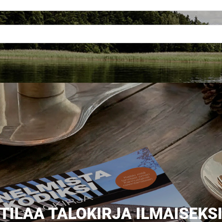
Upea yli 200-sivuinen talokirja!
Tilaa esite
TILAA TALOKIRJA ILMAISEKS