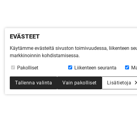
EVÄSTEET
Käytämme evästeitä sivuston toimivuudessa, liikenteen s
markkinoinnin kohdistamisessa.
Pakolliset
Liikenteen seuranta
Ma
Tallenna valinta
Vain pakolliset
Lisätietoja