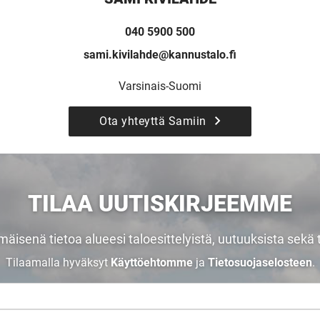
040 5900 500
sami.kivilahde@kannustalo.fi
Varsinais-Suomi
Ota yhteyttä Samiin
SI UNELMISTA KODIK
TILAA UUTISKIRJEEMME
LOKIRJA ON JULKAI
äisenä tietoa alueesi taloesittelyistä, uutuuksista sekä t
Tilaamalla hyväksyt
Käyttöehtomme
ja
Tietosuojaselosteen
.