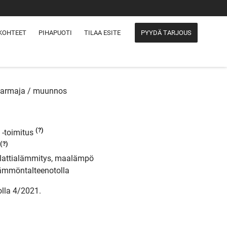
KOHTEET
PIHAPUOTI
TILAA ESITE
PYYDÄ TARJOUS
Harmaja / muunnos
(?)
 -toimitus
(?)
 lattialämmitys, maalämpö
lämmöntalteenotolla
olla 4/2021.