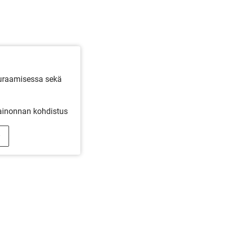
euraamisessa sekä
inonnan kohdistus