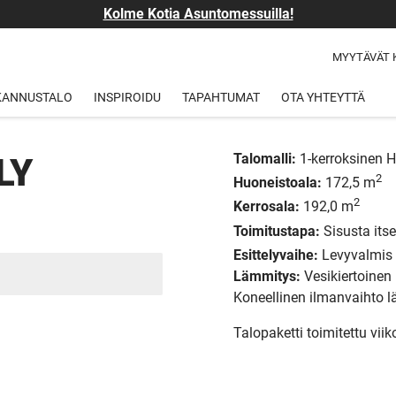
Kolme Kotia Asuntomessuilla!
MYYTÄVÄT 
 KANNUSTALO
INSPIROIDU
TAPAHTUMAT
OTA YHTEYTTÄ
Talomalli:
1-kerroksinen 
LY
2
Huoneistoala:
172,5 m
2
Kerrosala:
192,0 m
Toimitustapa:
Sisusta itse
Esittelyvaihe:
Levyvalmis
Lämmitys:
Vesikiertoinen
Koneellinen ilmanvaihto 
Talopaketti toimitettu viik