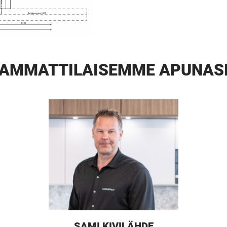
AMMATTI­LAISEMME APUNAS
SAMI KIVILÄHDE