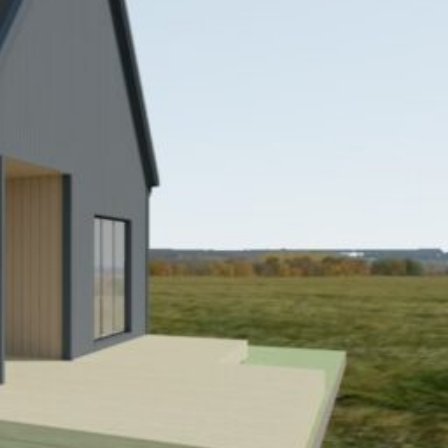
SI-
STU