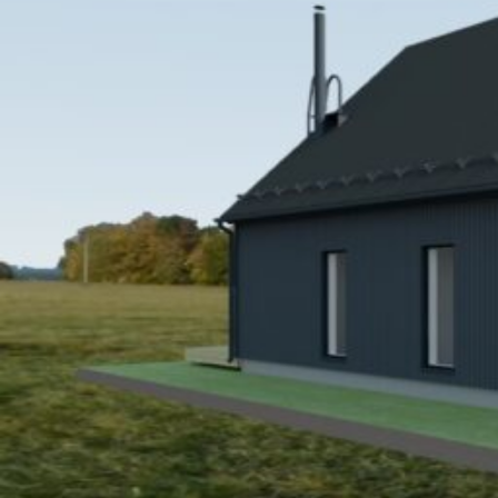
UU
TA