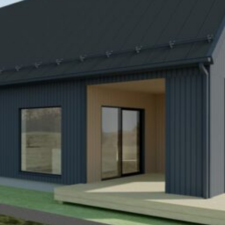
SI UNELMISTA KODIK
LOKIRJA ON JULKAI
Upea yli 200-sivuinen talokirja!
Tilaa esite