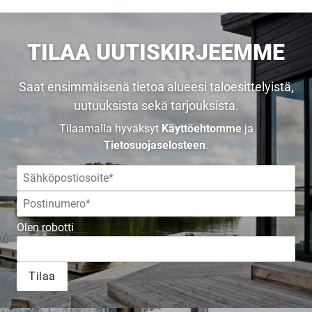
KODIKSI-
TILAA UUTISKIRJEEMME
TALOKIRJA ON
Saat ensimmäisenä tietoa alueesi taloesittelyistä,
JULKAISTU
uutuuksista sekä tarjouksista.
Tilaamalla hyväksyt
Käyttöehtomme
ja
Tietosuojaselosteen
.
Upea yli 200-sivuinen talokirja!
Tilaa esite
Olen robotti
Tilaa