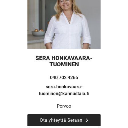
SERA HONKAVAARA-
TUOMINEN
040 702 4265
sera.honkavaara-
tuominen@kannustalo.fi
UUSI
Porvoo
UNELMISTA
Ota yhteyttä Seraan