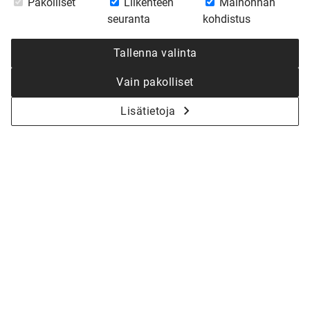
Pakolliset
Liikenteen
Mainonnan
seuranta
kohdistus
Tallenna valinta
Vain pakolliset
Lisätietoja
KYSY LISÄÄ - ALOITETAAN YHDESSÄ