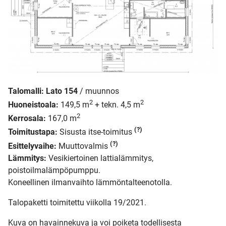
Talomalli:
Lato 154
/ muunnos
2
2
Huoneistoala:
149,5 m
+ tekn. 4,5 m
2
Kerrosala:
167,0 m
(?)
Toimitustapa:
Sisusta itse-toimitus
(?)
Esittelyvaihe:
Muuttovalmis
Lämmitys:
Vesikiertoinen lattialämmitys,
poistoilmalämpöpumppu.
Koneellinen ilmanvaihto lämmöntalteenotolla.
Talopaketti toimitettu viikolla 19/2021.
Kuva on havainnekuva ja voi poiketa todellisesta