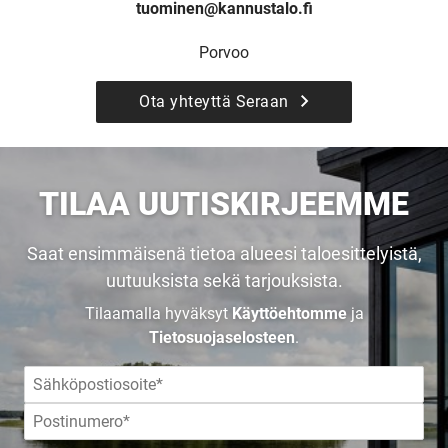
tuominen@kannustalo.fi
Porvoo
Ota yhteyttä Seraan
UUSI
TILAA UUTISKIRJEEMME
UNELMISTA
Saat ensimmäisenä tietoa alueesi taloesittelyistä,
uutuuksista sekä tarjouksista.
KODIKSI-
Tilaamalla hyväksyt
Käyttöehtomme
ja
Tietosuojaselosteen
.
TALOKIRJA ON
JULKAISTU