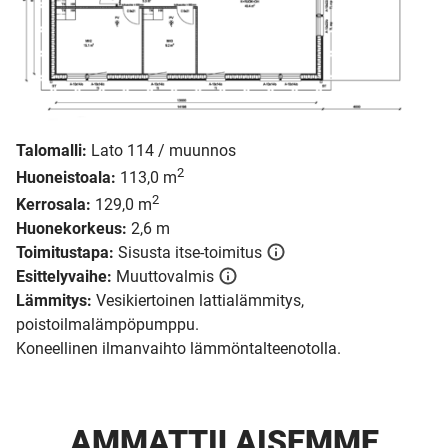
Talomalli:
Lato 114 / muunnos
2
Huoneistoala:
113,0 m
2
Kerrosala:
129,0 m
Huonekorkeus:
2,6 m
Toimitustapa:
Sisusta itse-toimitus
Esittelyvaihe:
Muuttovalmis
Lämmitys:
Vesikiertoinen lattialämmitys,
poistoilmalämpöpumppu.
Koneellinen ilmanvaihto lämmöntalteenotolla.
AMMATTI­LAISEMME