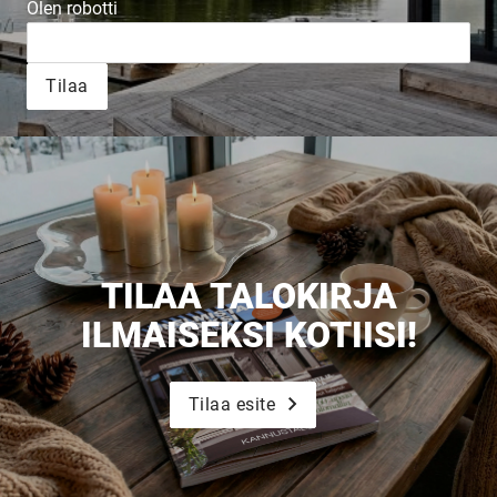
Olen robotti
Tilaa
Upea yli 200-sivuinen talokirja!
Tilaa esite
TILAA TALOKIRJA
ILMAISEKSI KOTIISI!
Tilaa esite