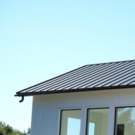
UU
TA