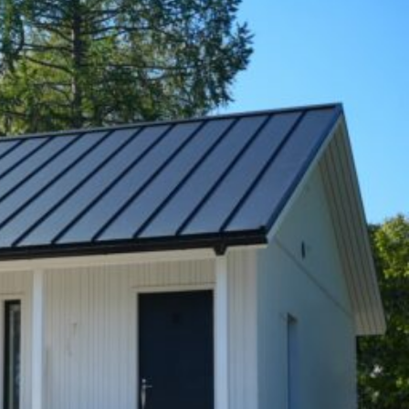
SI-
STU