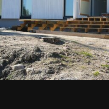
Upea yli 200-sivuinen talokirja!
Tilaa esite