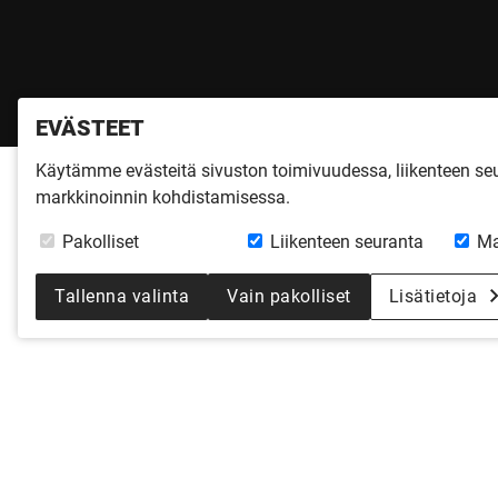
EVÄSTEET
Käytämme evästeitä sivuston toimivuudessa, liikenteen s
markkinoinnin kohdistamisessa.
Pakolliset
Liikenteen seuranta
Ma
Tallenna valinta
Vain pakolliset
Lisätietoja
LATO-ESITTELY S
Huom!
Tapahtuma on päättynyt.
ti 5.11.2024
klo 17 - 19