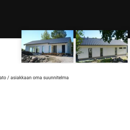
Lato / asiakkaan oma suunnitelma
 -toimitus
mis
 lattialämmitys, poistoilmalämpöpumppu.
lämmöntalteenotolla.