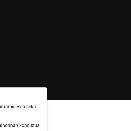
euraamisessa sekä
inonnan kohdistus