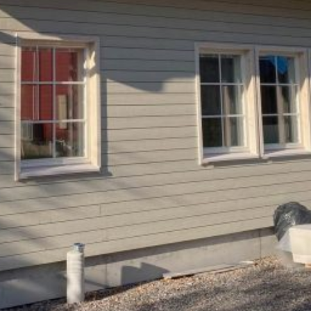
LOKIRJA ON JULKAI
Upea yli 200-sivuinen talokirja!
Tilaa esite