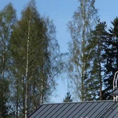
UU
TA