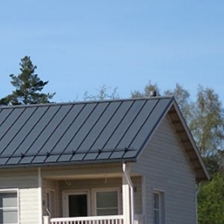
SI-
STU