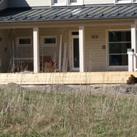
Upea yli 200-sivuinen talokirja!
Tilaa esite