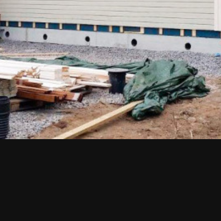
Upea yli 200-sivuinen talokirja!
Tilaa esite