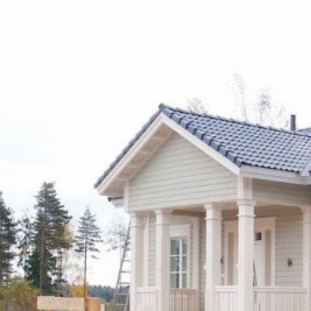
UU
TA