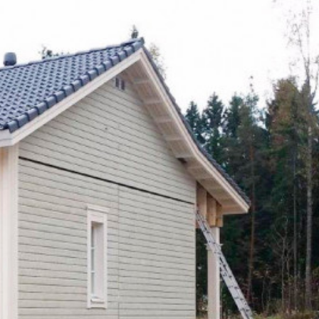
SI-
STU