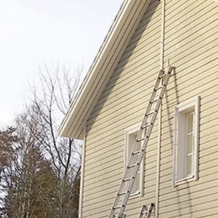
UU
TA