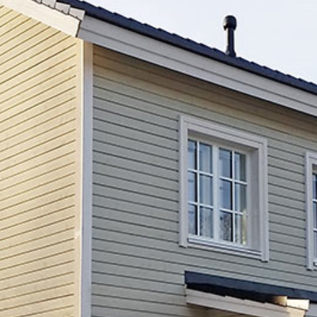
SI UNELMISTA KODIK
LOKIRJA ON JULKAI