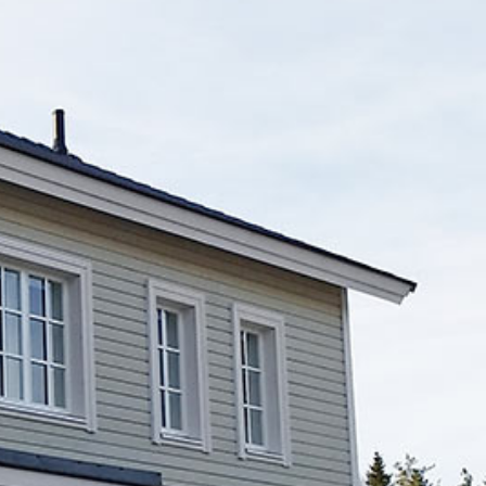
SI-
STU