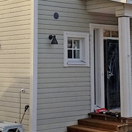
Upea yli 200-sivuinen talokirja!
Tilaa esite