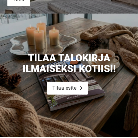
Upea yli 200-sivuinen talokirja!
Tilaa esite
TILAA TALOKIRJA
ILMAISEKSI KOTIISI!
Tilaa esite