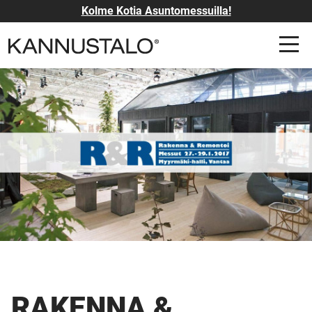
Kolme Kotia Asuntomessuilla!
RAKENNA &