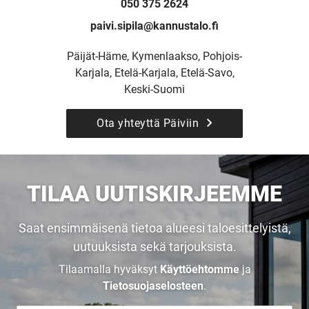
UUSI
050 375 2624
paivi.sipila@kannustalo.fi
UNELMISTA
Päijät-Häme, Kymenlaakso, Pohjois-
Karjala, Etelä-Karjala, Etelä-Savo,
KODIKSI-
Keski-Suomi
TALOKIRJA ON
Ota yhteyttä Päiviin
JULKAISTU
TILAA UUTISKIRJEEMME
Saat ensimmäisenä tietoa alueesi taloesittelyistä,
Upea yli 200-sivuinen talokirja!
uutuuksista sekä tarjouksista.
Tilaamalla hyväksyt
Käyttöehtomme
ja
Tilaa esite
Tietosuojaselosteen
.