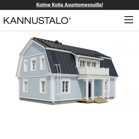
Kolme Kotia Asuntomessuilla!