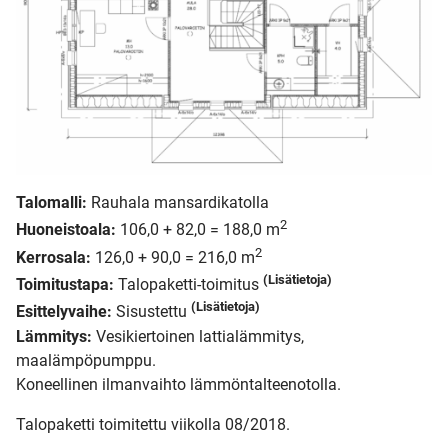
Talomalli:
Rauhala mansardikatolla
2
Huoneistoala:
106,0 + 82,0 = 188,0 m
2
Kerrosala:
126,0 + 90,0 = 216,0 m
(Lisätietoja)
Toimitustapa:
Talopaketti-toimitus
(Lisätietoja)
Esittelyvaihe:
Sisustettu
Lämmitys:
Vesikiertoinen lattialämmitys,
maalämpöpumppu.
Koneellinen ilmanvaihto lämmöntalteenotolla.
Talopaketti toimitettu viikolla 08/2018.