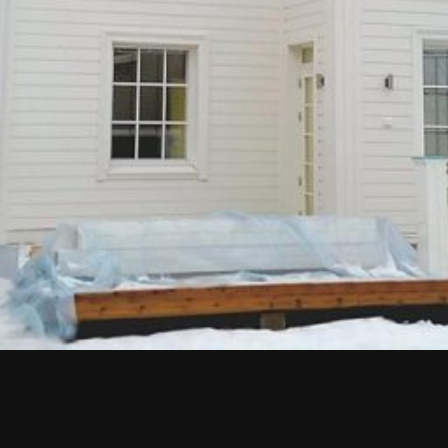
Upea yli 200-sivuinen talokirja!
Tilaa esite