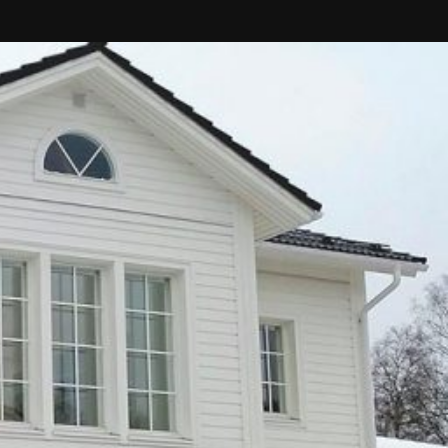
SI-
STU