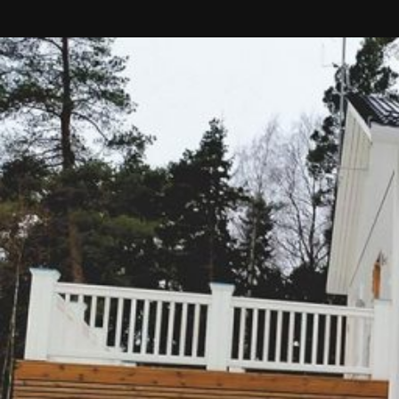
UU
TA