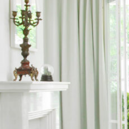
UU
TA