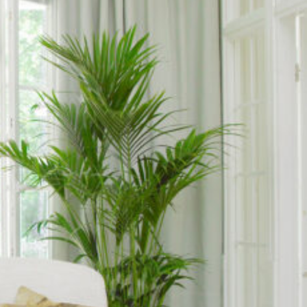
SI-
STU