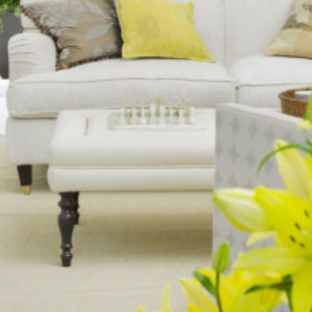
Upea yli 200-sivuinen talokirja!
Tilaa esite