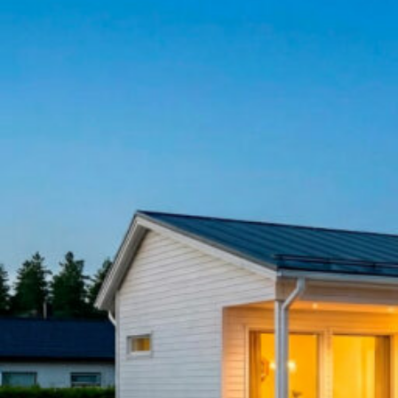
UU
TA