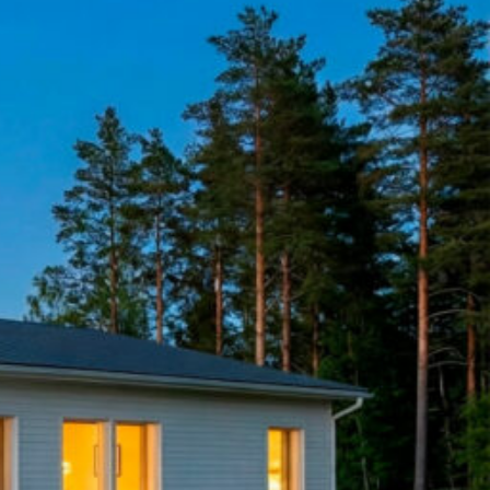
SI-
STU