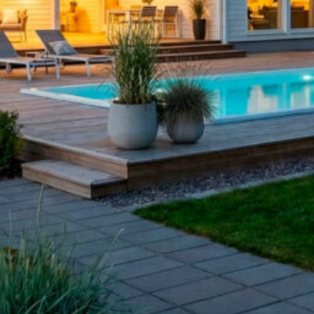
Upea yli 200-sivuinen talokirja!
Tilaa esite