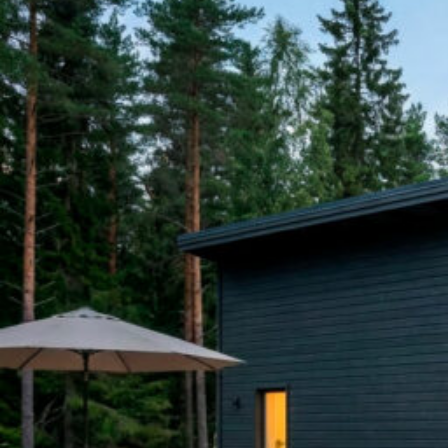
UU
TA