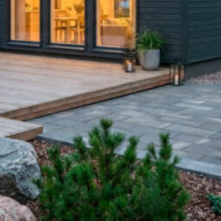
Upea yli 200-sivuinen talokirja!
Tilaa esite