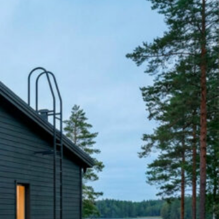
SI-
STU