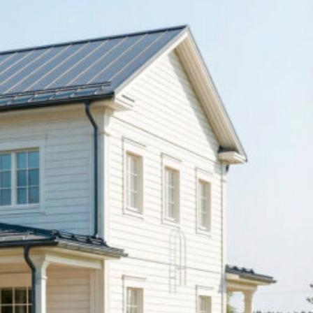
SI-
STU