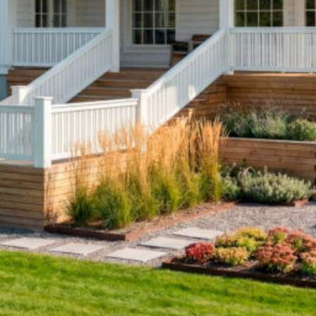
Upea yli 200-sivuinen talokirja!
Tilaa esite