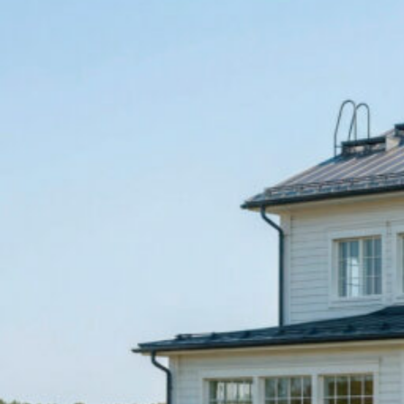
UU
TA