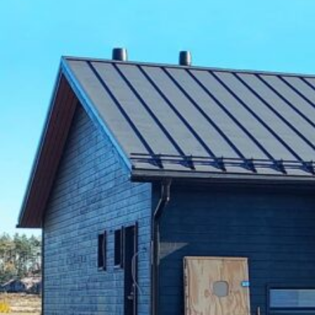
UU
TA