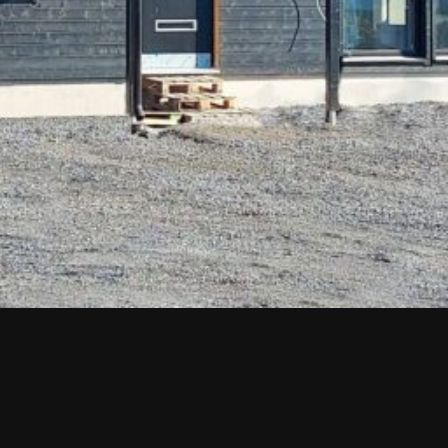
Upea yli 200-sivuinen talokirja!
Tilaa esite