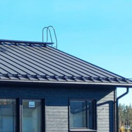
SI-
STU