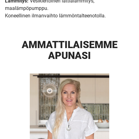
Lämmitys:
Vesikiertoinen lattialämmitys,
maalämpöpumppu.
Koneellinen ilmanvaihto lämmöntalteenotolla.
AMMATTI­LAISEMME
APUNASI