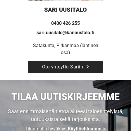
SARI UUSITALO
0400 426 255
sari.uusitalo@kannustalo.fi
Satakunta, Pirkanmaa (läntinen
osa)
Ota yhteyttä Sariin
UUSI
UNELMISTA
TILAA UUTISKIRJEEMME
KODIKSI-
Saat ensimmäisenä tietoa alueesi taloesittelyistä,
uutuuksista sekä tarjouksista.
TALOKIRJA ON
Tilaamalla hyväksyt
Käyttöehtomme
ja