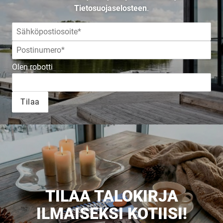
Tietosuojaselosteen
.
JULKAISTU
Olen robotti
Upea yli 200-sivuinen talokirja!
Tilaa
Tilaa esite
TILAA TALOKIRJA
ILMAISEKSI KOTIISI!