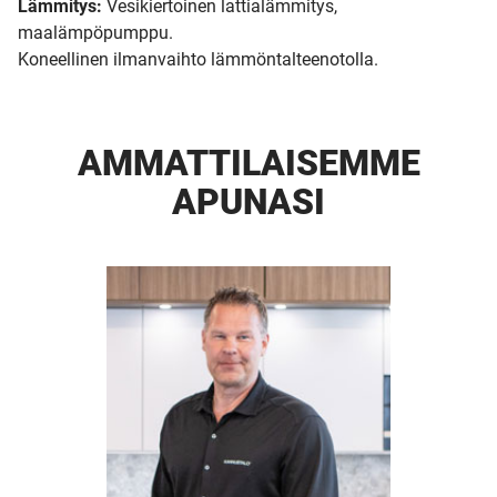
Lämmitys:
Vesikiertoinen lattialämmitys,
maalämpöpumppu.
Koneellinen ilmanvaihto lämmöntalteenotolla.
AMMATTI­LAISEMME
APUNASI