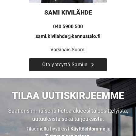
SAMI KIVILÄHDE
040 5900 500
sami.kivilahde@kannustalo.fi
Varsinais-Suomi
Ota yhteyttä Samiin
UUSI
UNELMISTA
TILAA UUTISKIRJEEMME
KODIKSI-
Saat ensimmäisenä tietoa alueesi taloesittelyistä,
uutuuksista sekä tarjouksista.
TALOKIRJA ON
Tilaamalla hyväksyt
Käyttöehtomme
ja