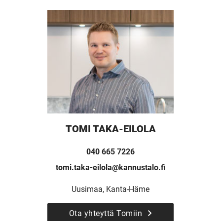
TOMI TAKA-EILOLA
040 665 7226
tomi.taka-eilola@kannustalo.fi
Uusimaa, Kanta-Häme
UUSI
Ota yhteyttä Tomiin