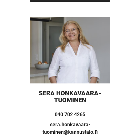
UNELMISTA
KODIKSI-
TALOKIRJA ON
JULKAISTU
SERA HONKAVAARA-
Upea yli 200-sivuinen talokirja!
TUOMINEN
Tilaa esite
040 702 4265
sera.honkavaara-
tuominen@kannustalo.fi