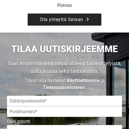
Porvoo
Ota yhteyttä Seraan
TILAA UUTISKIRJEEMME
Saat ensimmäisenä tietoa alueesi taloesittelyistä,
uutuuksista sekä tarjouksista.
Tilaamalla hyväksyt
Käyttöehtomme
ja
Tietosuojaselosteen
.
Olen robotti