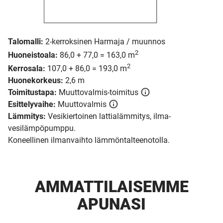
Talomalli:
2-kerroksinen Harmaja / muunnos
2
Huoneistoala:
86,0 + 77,0 = 163,0 m
2
Kerrosala:
107,0 + 86,0 = 193,0 m
Huonekorkeus:
2,6 m
Toimitustapa:
Muuttovalmis-toimitus
Esittelyvaihe:
Muuttovalmis
Lämmitys:
Vesikiertoinen lattialämmitys, ilma-
vesilämpöpumppu.
Koneellinen ilmanvaihto lämmöntalteenotolla.
AMMATTI­LAISEMME
APUNASI