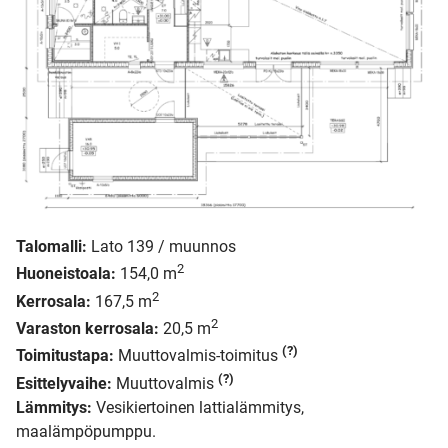
Talomalli:
Lato 139 / muunnos
2
Huoneistoala:
154,0 m
2
Kerrosala:
167,5 m
2
Varaston kerrosala:
20,5 m
(?)
Toimitustapa:
Muuttovalmis-toimitus
(?)
Esittelyvaihe:
Muuttovalmis
Lämmitys:
Vesikiertoinen lattialämmitys,
maalämpöpumppu.