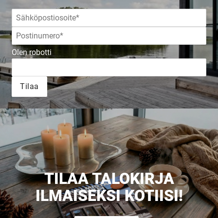
JULKAISTU
Olen robotti
Upea yli 200-sivuinen talokirja!
Tilaa
Tilaa esite
TILAA TALOKIRJA
ILMAISEKSI KOTIISI!