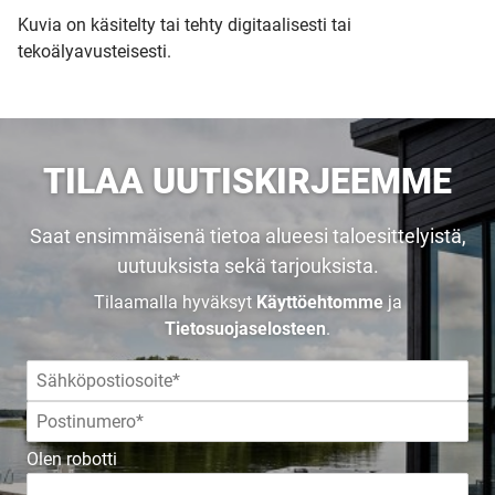
Kuvia on käsitelty tai tehty digitaalisesti tai
tekoälyavusteisesti.
TILAA UUTISKIRJEEMME
UUSI
Saat ensimmäisenä tietoa alueesi taloesittelyistä,
UNELMISTA
uutuuksista sekä tarjouksista.
Tilaamalla hyväksyt
Käyttöehtomme
ja
KODIKSI-
Tietosuojaselosteen
.
TALOKIRJA ON
JULKAISTU
Olen robotti