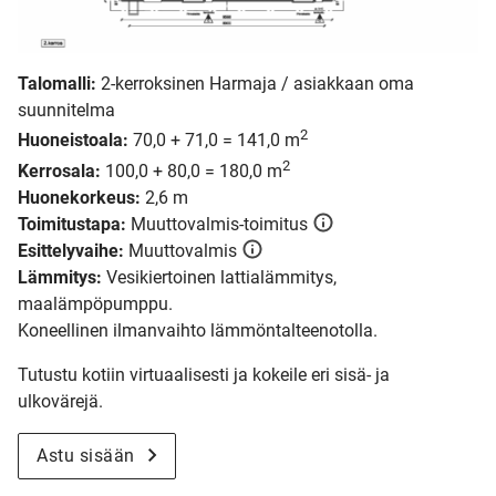
Talomalli:
2-kerroksinen Harmaja / asiakkaan oma
suunnitelma
2
Huoneistoala:
70,0 + 71,0 = 141,0 m
2
Kerrosala:
100,0 + 80,0 = 180,0 m
Huonekorkeus:
2,6 m
Toimitustapa:
Muuttovalmis-toimitus
Esittelyvaihe:
Muuttovalmis
Lämmitys:
Vesikiertoinen lattialämmitys,
maalämpöpumppu.
Koneellinen ilmanvaihto lämmöntalteenotolla.
Tutustu kotiin virtuaalisesti ja kokeile eri sisä- ja
ulkovärejä.
Astu sisään