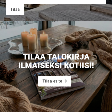
Tilaa
Upea yli 200-sivuinen talokirja!
Tilaa esite
TILAA TALOKIRJA
ILMAISEKSI KOTIISI!
Tilaa esite