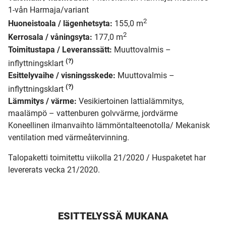
1-vån Harmaja/variant
2
Huoneistoala / lägenhetsyta:
155,0 m
2
Kerrosala / våningsyta:
177,0 m
Toimitustapa / Leveranssätt:
Muuttovalmis –
(?)
inflyttningsklart
Esittelyvaihe / visningsskede:
Muuttovalmis –
(?)
inflyttningsklart
Lämmitys / värme:
Vesikiertoinen lattialämmitys,
maalämpö – vattenburen golvvärme, jordvärme
Koneellinen ilmanvaihto lämmöntalteenotolla/ Mekanisk
ventilation med värmeåtervinning.
Talopaketti toimitettu viikolla 21/2020 / Huspaketet har
levererats vecka 21/2020.
ESITTELYSSÄ MUKANA