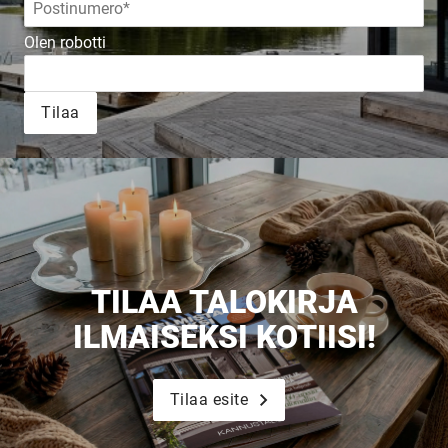
JULKAISTU
Olen robotti
Upea yli 200-sivuinen talokirja!
Tilaa
Tilaa esite
TILAA TALOKIRJA
ILMAISEKSI KOTIISI!
Tilaa esite