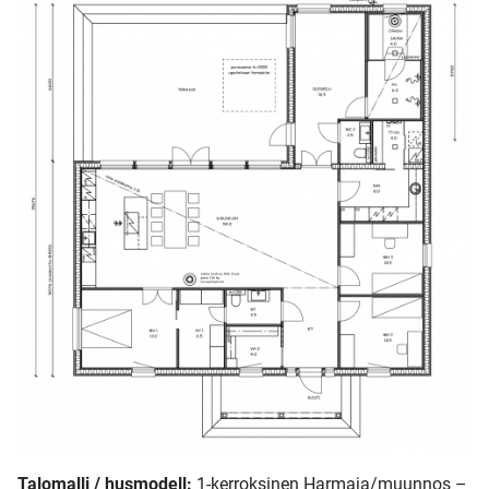
Talomalli / husmodell:
1-kerroksinen Harmaja/muunnos –