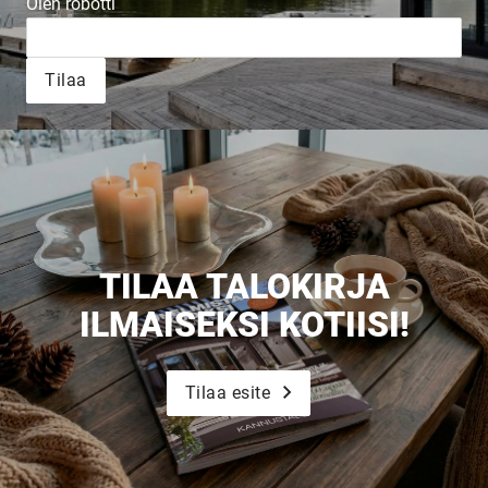
Olen robotti
Tilaa
TILAA TALOKIRJA
ILMAISEKSI KOTIISI!
Tilaa esite