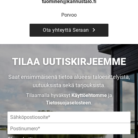
tuominen@kannustalo.fi
Porvoo
Upea yli 200-sivuinen talokirja!
Ota yhteyttä Seraan
Tilaa esite
TILAA UUTISKIRJEEMME
Saat ensimmäisenä tietoa alueesi taloesittelyistä,
uutuuksista sekä tarjouksista.
Tilaamalla hyväksyt
Käyttöehtomme
ja
Tietosuojaselosteen
.