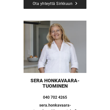
Ota yhteyttä Sirkkuun
UUSI
UNELMISTA
KODIKSI-
SERA HONKAVAARA-
TUOMINEN
TALOKIRJA ON
040 702 4265
JULKAISTU
sera.honkavaara-