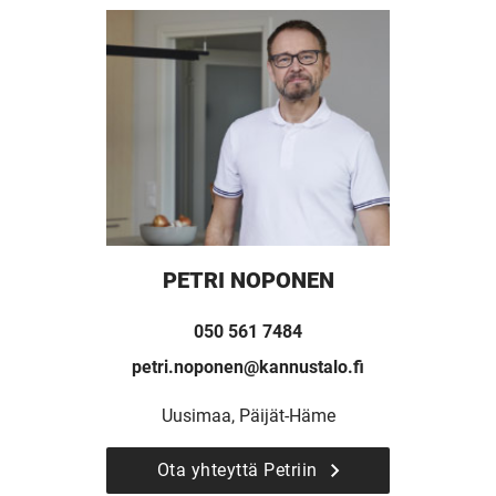
PETRI NOPONEN
050 561 7484
petri.noponen@kannustalo.fi
Uusimaa, Päijät-Häme
Ota yhteyttä Petriin