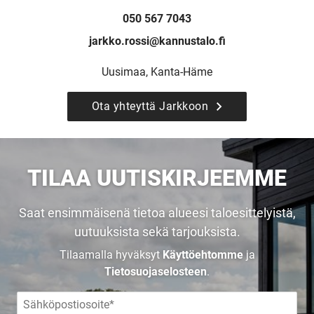
050 567 7043
jarkko.rossi@kannustalo.fi
Uusimaa, Kanta-Häme
Ota yhteyttä Jarkkoon
UUSI
TILAA UUTISKIRJEEMME
UNELMISTA
Saat ensimmäisenä tietoa alueesi taloesittelyistä,
KODIKSI-
uutuuksista sekä tarjouksista.
Tilaamalla hyväksyt
Käyttöehtomme
ja
TALOKIRJA ON
Tietosuojaselosteen
.