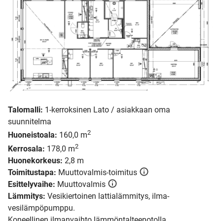
Talomalli:
1-kerroksinen Lato / asiakkaan oma
suunnitelma
2
Huoneistoala:
160,0 m
2
Kerrosala:
178,0 m
Huonekorkeus:
2,8 m
Toimitustapa:
Muuttovalmis-toimitus
Esittelyvaihe:
Muuttovalmis
Lämmitys:
Vesikiertoinen lattialämmitys, ilma-
vesilämpöpumppu.
Koneellinen ilmanvaihto lämmöntalteenotolla.