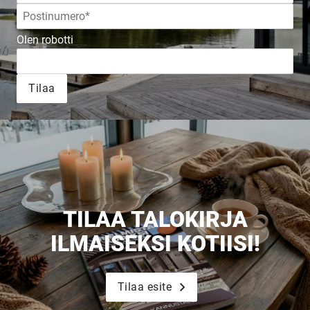
JULKAISTU
Olen robotti
Upea yli 200-sivuinen talokirja!
Tilaa
Tilaa esite
TILAA TALOKIRJA
ILMAISEKSI KOTIISI!
Tilaa esite