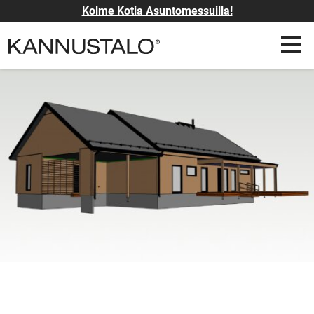
Kolme Kotia Asuntomessuilla!