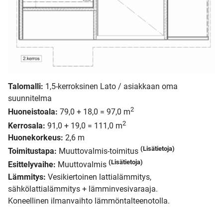
Talomalli:
1,5-kerroksinen Lato / asiakkaan oma
suunnitelma
2
Huoneistoala:
79,0 + 18,0 = 97,0 m
2
Kerrosala:
91,0 + 19,0 = 111,0 m
Huonekorkeus:
2,6 m
(Lisätietoja)
Toimitustapa:
Muuttovalmis-toimitus
(Lisätietoja)
Esittelyvaihe:
Muuttovalmis
Lämmitys:
Vesikiertoinen lattialämmitys,
sähkölattialämmitys + lämminvesivaraaja.
Koneellinen ilmanvaihto lämmöntalteenotolla.