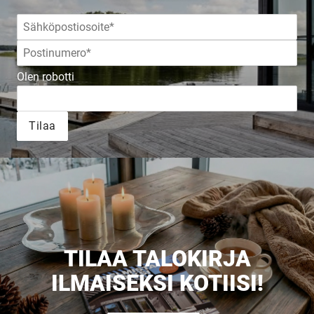
JULKAISTU
Olen robotti
Upea yli 200-sivuinen talokirja!
Tilaa
Tilaa esite
TILAA TALOKIRJA
ILMAISEKSI KOTIISI!