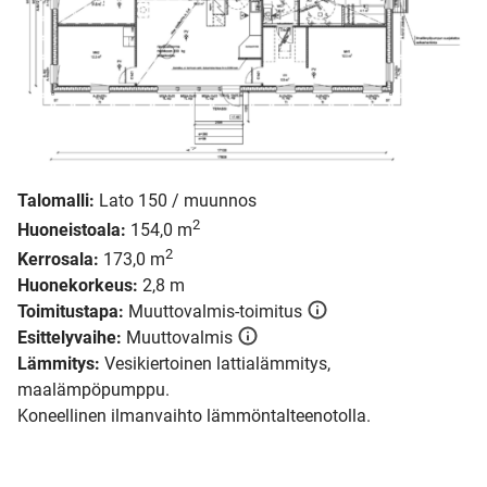
Talomalli:
Lato 150 / muunnos
2
Huoneistoala:
154,0 m
2
Kerrosala:
173,0 m
Huonekorkeus:
2,8 m
Toimitustapa:
Muuttovalmis-toimitus
Esittelyvaihe:
Muuttovalmis
Lämmitys:
Vesikiertoinen lattialämmitys,
maalämpöpumppu.
Koneellinen ilmanvaihto lämmöntalteenotolla.