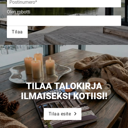
JULKAISTU
Olen robotti
Upea yli 200-sivuinen talokirja!
Tilaa
Tilaa esite
TILAA TALOKIRJA
ILMAISEKSI KOTIISI!
Tilaa esite