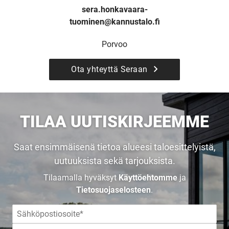
sera.honkavaara-
tuominen@kannustalo.fi
Porvoo
Ota yhteyttä Seraan
UUSI
TILAA UUTISKIRJEEMME
UNELMISTA
Saat ensimmäisenä tietoa alueesi taloesittelyistä,
uutuuksista sekä tarjouksista.
KODIKSI-
Tilaamalla hyväksyt
Käyttöehtomme
ja
Tietosuojaselosteen
.
TALOKIRJA ON