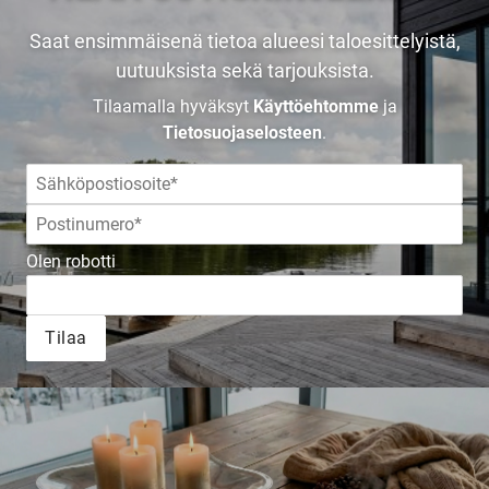
TALOKIRJA ON
Saat ensimmäisenä tietoa alueesi taloesittelyistä,
uutuuksista sekä tarjouksista.
JULKAISTU
Tilaamalla hyväksyt
Käyttöehtomme
ja
Tietosuojaselosteen
.
Upea yli 200-sivuinen talokirja!
Olen robotti
Tilaa esite
Tilaa