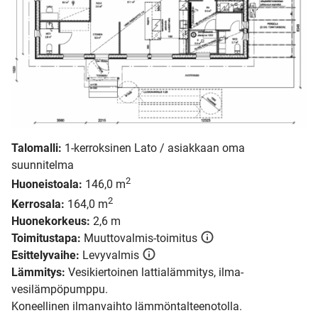
Talomalli:
1-kerroksinen Lato / asiakkaan oma
suunnitelma
2
Huoneistoala:
146,0 m
2
Kerrosala:
164,0 m
Huonekorkeus:
2,6 m
Toimitustapa:
Muuttovalmis-toimitus
Esittelyvaihe:
Levyvalmis
Lämmitys:
Vesikiertoinen lattialämmitys, ilma-
vesilämpöpumppu.
Koneellinen ilmanvaihto lämmöntalteenotolla.