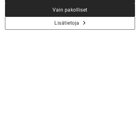
Vain pakolliset
Lisätietoja
KYSY LISÄÄ - ALOITETAAN YHDESSÄ
KOTISI SUUNNITTELU
Olitpa vasta haaveiluvaiheessa tai jo valmiina