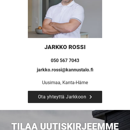
JARKKO ROSSI
050 567 7043
jarkko.rossi@kannustalo.fi
Uusimaa, Kanta-Häme
UUSI
Ota yhteyttä Jarkkoon
UNELMISTA
KODIKSI-
TILAA UUTISKIRJEEMME