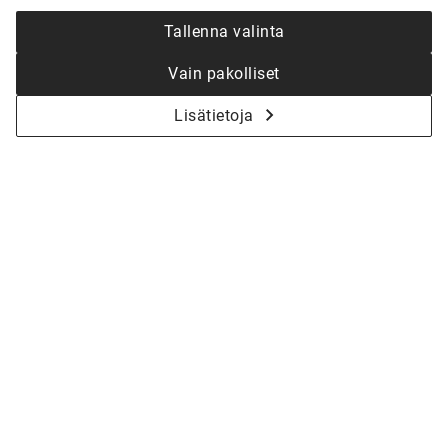
Tallenna valinta
Vain pakolliset
Lisätietoja
KYSY LISÄÄ - ALOITETAAN YHDESSÄ
KOTISI SUUNNITTELU