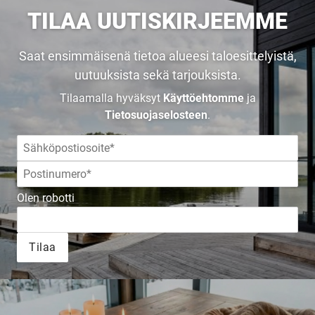
TILAA UUTISKIRJEEMME
Saat ensimmäisenä tietoa alueesi taloesittelyistä,
uutuuksista sekä tarjouksista.
Tilaamalla hyväksyt
Käyttöehtomme
ja
Tietosuojaselosteen
.
Olen robotti
UUSI
Tilaa
UNELMISTA