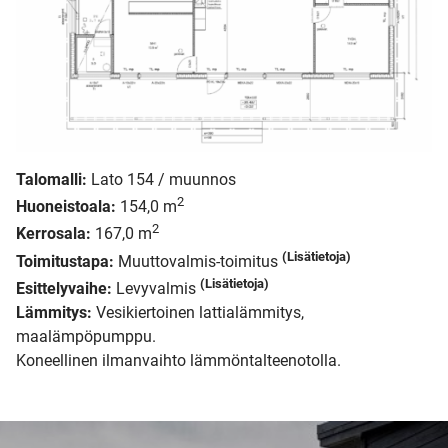
Talomalli:
Lato 154 / muunnos
2
Huoneistoala:
154,0 m
2
Kerrosala:
167,0 m
(Lisätietoja)
Toimitustapa:
Muuttovalmis-toimitus
(Lisätietoja)
Esittelyvaihe:
Levyvalmis
Lämmitys:
Vesikiertoinen lattialämmitys,
maalämpöpumppu.
Koneellinen ilmanvaihto lämmöntalteenotolla.