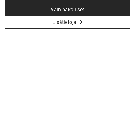
Vain pakolliset
Lisätietoja
KYSY LISÄÄ - ALOITETAAN YHDESSÄ
KOTISI SUUNNITTELU
Olitpa vasta haaveiluvaiheessa tai jo valmiina