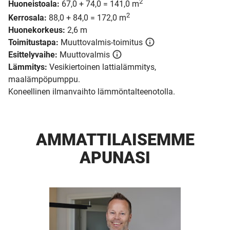
2
Huoneistoala:
67,0 + 74,0 = 141,0 m
2
Kerrosala:
88,0 + 84,0 = 172,0 m
Huonekorkeus:
2,6 m
Toimitustapa:
Muuttovalmis-toimitus
Esittelyvaihe:
Muuttovalmis
Lämmitys:
Vesikiertoinen lattialämmitys,
maalämpöpumppu.
Koneellinen ilmanvaihto lämmöntalteenotolla.
AMMATTI­LAISEMME
APUNASI
UUSI
UNELMISTA
KODIKSI-