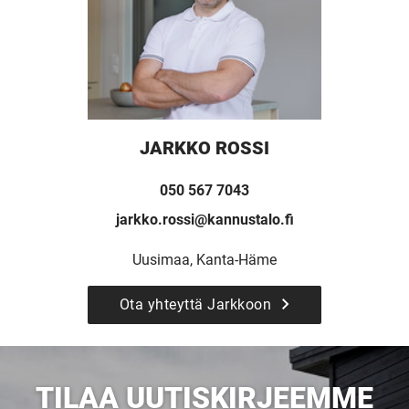
TALOKIRJA ON
JULKAISTU
JARKKO ROSSI
Upea yli 200-sivuinen talokirja!
050 567 7043
jarkko.rossi@kannustalo.fi
Tilaa esite
Uusimaa, Kanta-Häme
Ota yhteyttä Jarkkoon
TILAA UUTISKIRJEEMME