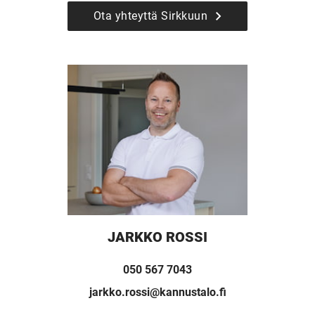
Ota yhteyttä Sirkkuun
JARKKO ROSSI
050 567 7043
jarkko.rossi@kannustalo.fi