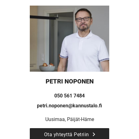
PETRI NOPONEN
050 561 7484
petri.noponen@kannustalo.fi
Uusimaa, Päijät-Häme
Ota yhteyttä Petriin