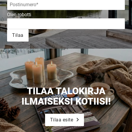
Olen robotti
Tilaa
TILAA TALOKIRJA
ILMAISEKSI KOTIISI!
Tilaa esite