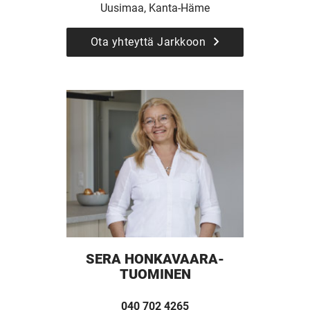
Uusimaa, Kanta-Häme
Ota yhteyttä Jarkkoon
UUSI
UNELMISTA
KODIKSI-
SERA HONKAVAARA-
TALOKIRJA ON
TUOMINEN
040 702 4265