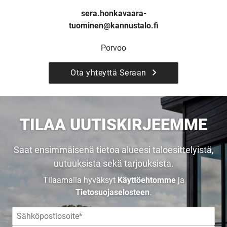
JULKAISTU
sera.honkavaara-
tuominen@kannustalo.fi
Porvoo
Upea yli 200-sivuinen talokirja!
Ota yhteyttä Seraan
Tilaa esite
TILAA UUTISKIRJEEMME
Saat ensimmäisenä tietoa alueesi taloesittelyistä,
uutuuksista sekä tarjouksista.
Tilaamalla hyväksyt
Käyttöehtomme
ja
Tietosuojaselosteen
.