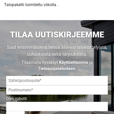
Talopaketti toimitettu viikolla .
TILAA UUTISKIRJEEMME
UUSI
Saat ensimmäisenä tietoa alueesi taloesittelyistä,
UNELMISTA
uutuuksista sekä tarjouksista.
Tilaamalla hyväksyt
Käyttöehtomme
ja
KODIKSI-
Tietosuojaselosteen
.
TALOKIRJA ON
Olen robotti
JULKAISTU