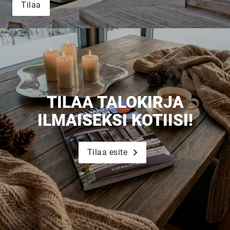
Tilaa
Upea yli 200-sivuinen talokirja!
Tilaa esite
TILAA TALOKIRJA
ILMAISEKSI KOTIISI!
Tilaa esite