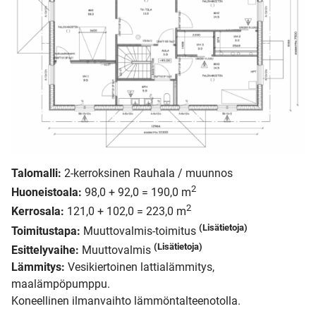
Talomalli:
2-kerroksinen Rauhala / muunnos
2
Huoneistoala:
98,0 + 92,0 = 190,0 m
2
Kerrosala:
121,0 + 102,0 = 223,0 m
(Lisätietoja)
Toimitustapa:
Muuttovalmis-toimitus
(Lisätietoja)
Esittelyvaihe:
Muuttovalmis
Lämmitys:
Vesikiertoinen lattialämmitys,
maalämpöpumppu.
Koneellinen ilmanvaihto lämmöntalteenotolla.