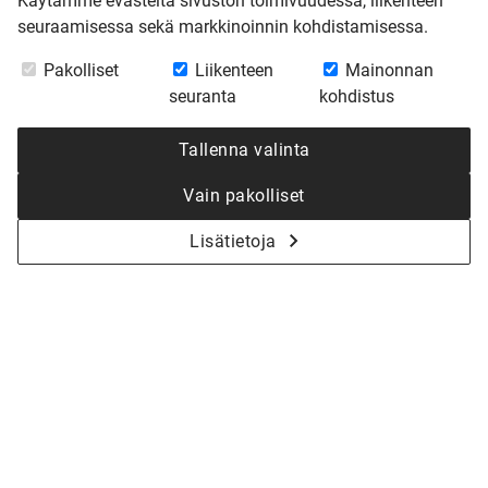
Käytämme evästeitä sivuston toimivuudessa, liikenteen
seuraamisessa sekä markkinoinnin kohdistamisessa.
Pakolliset
Liikenteen
Mainonnan
seuranta
kohdistus
Tallenna valinta
Vain pakolliset
Lisätietoja