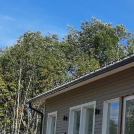
UU
TA