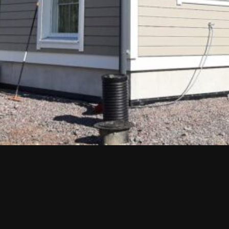
Upea yli 200-sivuinen talokirja!
Tilaa esite