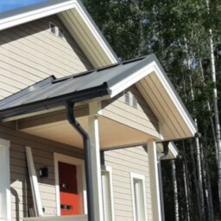
SI-
STU