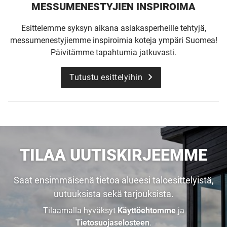
MESSUMENESTYJIEN INSPIROIMA
Esittelemme syksyn aikana asiakasperheille tehtyjä,
messumenestyjiemme inspiroimia koteja ympäri Suomea!
Päivitämme tapahtumia jatkuvasti.
Tutustu esittelyihin
UUSI
UNELMISTA
TILAA UUTISKIRJEEMME
KODIKSI-
Saat ensimmäisenä tietoa alueesi taloesittelyistä,
uutuuksista sekä tarjouksista.
TALOKIRJA ON
Tilaamalla hyväksyt
Käyttöehtomme
ja
Tietosuojaselosteen
.