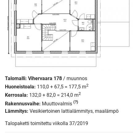
Talomalli:
Vihervaara 178
/ muunnos
2
Huoneistoala:
110,0 + 67,5 = 177,5 m
2
Kerrosala:
132,0 + 82,0 = 214,0 m
(?)
Rakennusvaihe:
Muuttovalmis
Lämmitys:
Vesikiertoinen lattialämmitys, maalämpö
Talopaketti toimitettu viikolla 37/2019