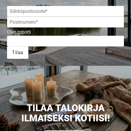
JULKAISTU
Olen robotti
Upea yli 200-sivuinen talokirja!
Tilaa
Tilaa esite
TILAA TALOKIRJA
ILMAISEKSI KOTIISI!