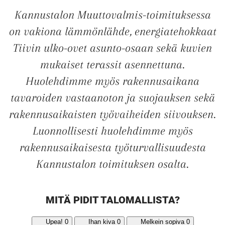
Kannustalon Muuttovalmis-toimituksessa
on vakiona lämmönlähde, energiatehokkaat
Tiivin ulko-ovet asunto-osaan sekä kuvien
mukaiset terassit asennettuna.
Huolehdimme myös rakennusaikana
tavaroiden vastaanoton ja suojauksen sekä
rakennusaikaisten työvaiheiden siivouksen.
Luonnollisesti huolehdimme myös
rakennusaikaisesta työturvallisuudesta
Kannustalon toimituksen osalta.
MITÄ PIDIT TALOMALLISTA?
Upea!
0
Ihan kiva
0
Melkein sopiva
0