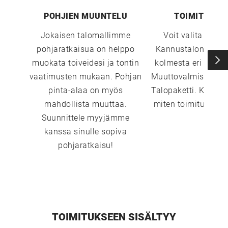
POHJIEN MUUNTELU
TOIMITUSTA
Jokaisen talomallimme
Voit valita sopi
pohjaratkaisua on helppo
Kannustalon toimi
muokata toiveidesi ja tontin
kolmesta eri vaiht
vaatimusten mukaan. Pohjan
Muuttovalmis, Sisust
pinta-alaa on myös
Talopaketti. Katso 
mahdollista muuttaa.
miten toimitustavat
Suunnittele myyjämme
kanssa sinulle sopiva
pohjaratkaisu!
TOIMITUKSEEN SISÄLTYY