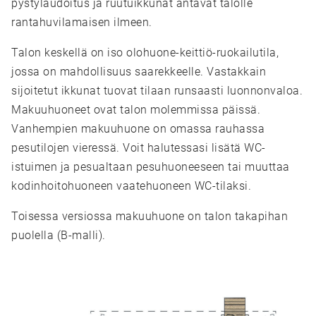
pystylaudoitus ja ruutuikkunat antavat talolle
rantahuvilamaisen ilmeen.
Talon keskellä on iso olohuone-keittiö-ruokailutila,
jossa on mahdollisuus saarekkeelle. Vastakkain
sijoitetut ikkunat tuovat tilaan runsaasti luonnonvaloa.
Makuuhuoneet ovat talon molemmissa päissä.
Vanhempien makuuhuone on omassa rauhassa
pesutilojen vieressä. Voit halutessasi lisätä WC-
istuimen ja pesualtaan pesuhuoneeseen tai muuttaa
kodinhoitohuoneen vaatehuoneen WC-tilaksi.
Toisessa versiossa makuuhuone on talon takapihan
puolella (B-malli).