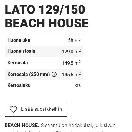
LATO 129/150
BEACH HOUSE
Huoneluku
5h + k
2
Huoneistoala
129,0 m
2
Kerrosala
149,5 m
2
Kerrosala (250 mm)
145,5 m
Kerrosluku
1 krs
Lisää suosikkeihin
BEACH HOUSE.
Sisääntulon harjakuisti, julkisivun