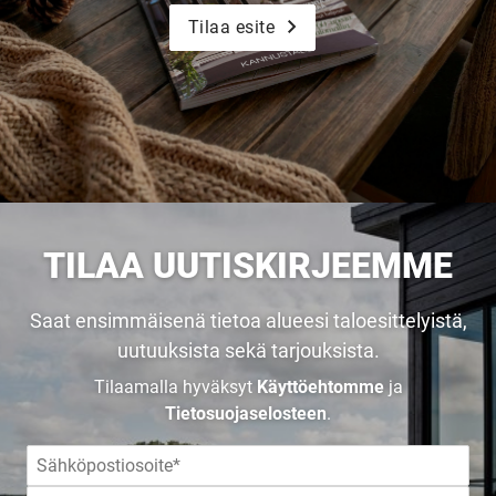
Tilaa esite
TILAA UUTISKIRJEEMME
Saat ensimmäisenä tietoa alueesi taloesittelyistä,
uutuuksista sekä tarjouksista.
Tilaamalla hyväksyt
Käyttöehtomme
ja
Tietosuojaselosteen
.