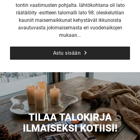
tontin vaatimusten pohjalta. lähtökohtana oli lato
räätälöity -esitteen talomalli lato 98. oleskelutilan
kauniit maisemaikkunat kehystävät ikkunoista
avautuvasta jokimaisemasta eri vuodenaikojen
mukaan...
Astu sisään
TILAA TALOKIRJA
ILMAISEKSI KOTIISI!