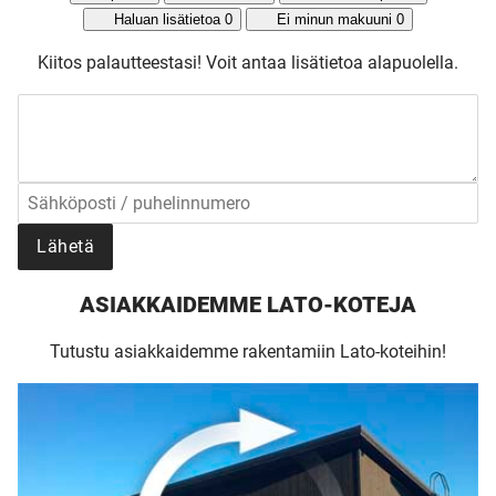
UUSI
Haluan lisätietoa
0
Ei minun makuuni
0
Kiitos palautteestasi!
Voit antaa lisätietoa alapuolella.
UNELMISTA
KODIKSI-
TALOKIRJA ON
Lähetä
JULKAISTU
ASIAKKAIDEMME LATO-KOTEJA
Tutustu asiakkaidemme rakentamiin Lato-koteihin!
Upea yli 200-sivuinen talokirja!
Tilaa esite