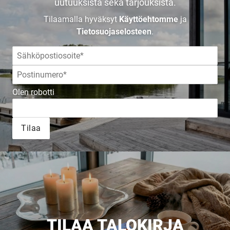
uutuuksista sekä tarjouksista.
Tilaa esite
Tilaamalla hyväksyt
Käyttöehtomme
ja
Tietosuojaselosteen
.
Olen robotti
Tilaa
TILAA TALOKIRJA