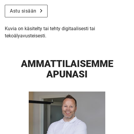
Astu sisään
Kuvia on käsitelty tai tehty digitaalisesti tai
tekoälyavusteisesti.
AMMATTI­LAISEMME
APUNASI