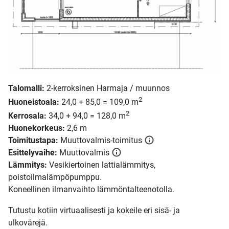
Talomalli:
2-kerroksinen Harmaja / muunnos
2
Huoneistoala:
24,0 + 85,0 = 109,0 m
2
Kerrosala:
34,0 + 94,0 = 128,0 m
Huonekorkeus:
2,6 m
Toimitustapa:
Muuttovalmis-toimitus
Esittelyvaihe:
Muuttovalmis
Lämmitys:
Vesikiertoinen lattialämmitys,
poistoilmalämpöpumppu.
Koneellinen ilmanvaihto lämmöntalteenotolla.
Tutustu kotiin virtuaalisesti ja kokeile eri sisä- ja
ulkovärejä.