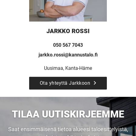
UUSI
JARKKO ROSSI
UNELMISTA
050 567 7043
KODIKSI-
jarkko.rossi@kannustalo.fi
TALOKIRJA ON
Uusimaa, Kanta-Häme
Ota yhteyttä Jarkkoon
JULKAISTU
TILAA UUTISKIRJEEMME
Upea yli 200-sivuinen talokirja!
Saat ensimmäisenä tietoa alueesi taloesittelyistä,