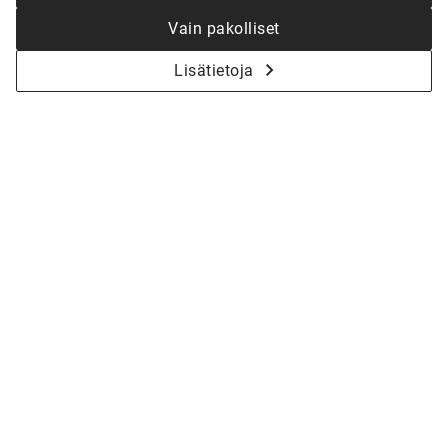
Vain pakolliset
Lisätietoja
KYSY LISÄÄ - ALOITETAAN YHDESSÄ
KOTISI SUUNNITTELU
Olitpa vasta haaveiluvaiheessa tai jo valmiina
toteutukseen, talomyyjämme auttavat sinua