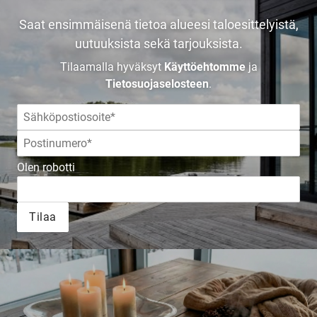
Saat ensimmäisenä tietoa alueesi taloesittelyistä,
Tilaa esite
uutuuksista sekä tarjouksista.
Tilaamalla hyväksyt
Käyttöehtomme
ja
Tietosuojaselosteen
.
Olen robotti
Tilaa