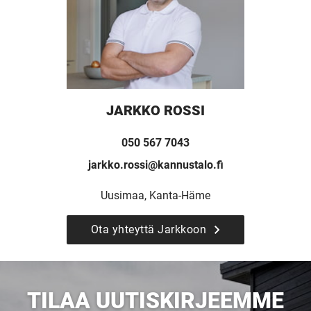
UUSI
UNELMISTA
JARKKO ROSSI
KODIKSI-
050 567 7043
jarkko.rossi@kannustalo.fi
TALOKIRJA ON
Uusimaa, Kanta-Häme
JULKAISTU
Ota yhteyttä Jarkkoon
TILAA UUTISKIRJEEMME
Upea yli 200-sivuinen talokirja!