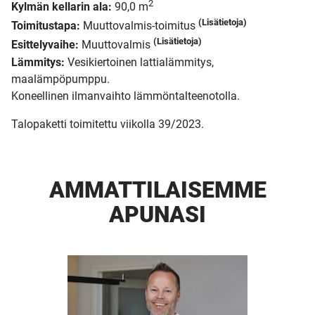
2
Kylmän kellarin ala:
90,0 m
(Lisätietoja)
Toimitustapa:
Muuttovalmis-toimitus
(Lisätietoja)
Esittelyvaihe:
Muuttovalmis
Lämmitys:
Vesikiertoinen lattialämmitys,
maalämpöpumppu.
Koneellinen ilmanvaihto lämmöntalteenotolla.
Talopaketti toimitettu viikolla 39/2023.
AMMATTI­LAISEMME
APUNASI