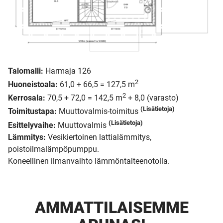
Talomalli:
Harmaja 126
2
Huoneistoala:
61,0 + 66,5 = 127,5 m
2
Kerrosala:
70,5 + 72,0 = 142,5 m
+ 8,0 (varasto)
(Lisätietoja)
Toimitustapa:
Muuttovalmis-toimitus
(Lisätietoja)
Esittelyvaihe:
Muuttovalmis
Lämmitys:
Vesikiertoinen lattialämmitys,
poistoilmalämpöpumppu.
Koneellinen ilmanvaihto lämmöntalteenotolla.
AMMATTI­LAISEMME