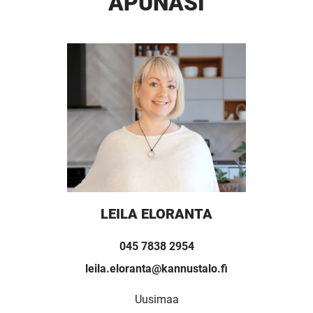
APUNASI
LEILA ELORANTA
045 7838 2954
UUSI
leila.eloranta@kannustalo.fi
Uusimaa