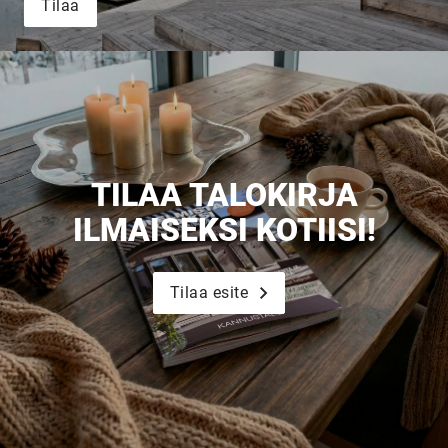
Tilaa
TILAA TALOKIRJA
ILMAISEKSI KOTIISI!
Tilaa esite