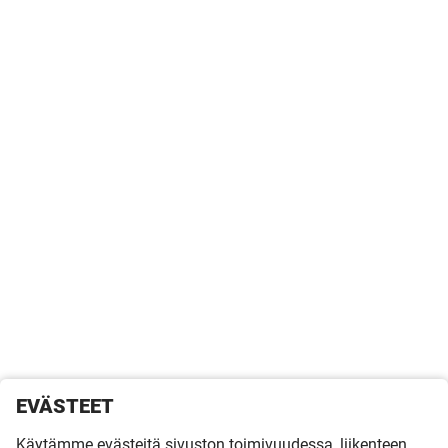
EVÄSTEET
Käytämme evästeitä sivuston toimivuudessa, liikenteen