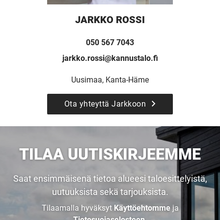
JARKKO ROSSI
050 567 7043
jarkko.rossi@kannustalo.fi
Uusimaa, Kanta-Häme
Ota yhteyttä Jarkkoon
UUSI
UNELMISTA
TILAA UUTISKIRJEEMME
KODIKSI-
Saat ensimmäisenä tietoa alueesi taloesittelyistä,
uutuuksista sekä tarjouksista.
TALOKIRJA ON
Tilaamalla hyväksyt
Käyttöehtomme
ja
Tietosuojaselosteen
.