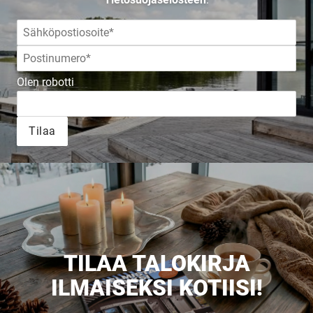
JULKAISTU
Olen robotti
Upea yli 200-sivuinen talokirja!
Tilaa
Tilaa esite
TILAA TALOKIRJA
ILMAISEKSI KOTIISI!