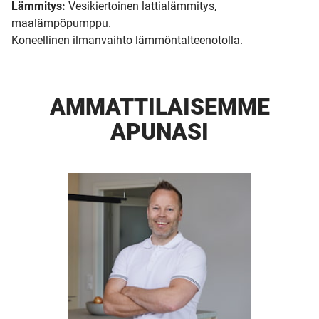
Lämmitys:
Vesikiertoinen lattialämmitys,
maalämpöpumppu.
Koneellinen ilmanvaihto lämmöntalteenotolla.
AMMATTI­LAISEMME
APUNASI