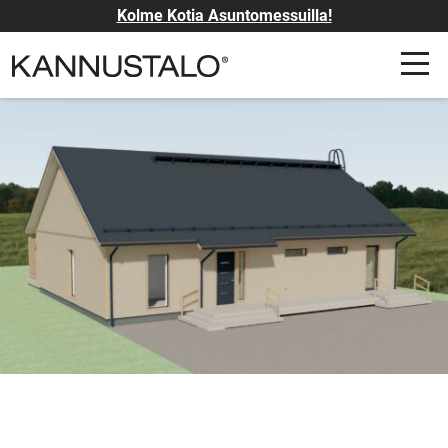
Kolme Kotia Asuntomessuilla!