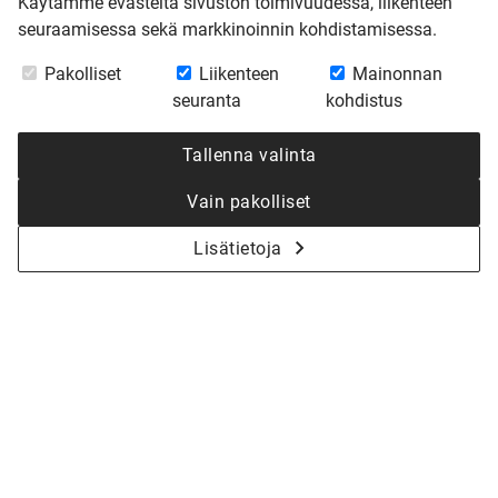
Käytämme evästeitä sivuston toimivuudessa, liikenteen
seuraamisessa sekä markkinoinnin kohdistamisessa.
Pakolliset
Liikenteen
Mainonnan
seuranta
kohdistus
Tallenna valinta
Vain pakolliset
Lisätietoja