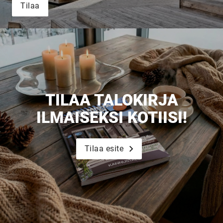
Tilaa
Upea yli 200-sivuinen talokirja!
Tilaa esite
TILAA TALOKIRJA
ILMAISEKSI KOTIISI!
Tilaa esite