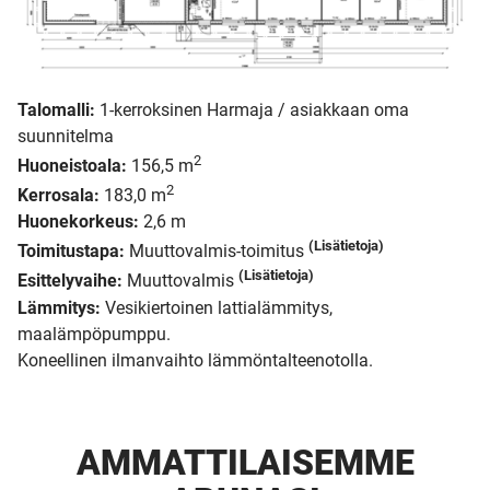
Talomalli:
1-kerroksinen Harmaja / asiakkaan oma
suunnitelma
2
Huoneistoala:
156,5 m
2
Kerrosala:
183,0 m
Huonekorkeus:
2,6 m
(Lisätietoja)
Toimitustapa:
Muuttovalmis-toimitus
(Lisätietoja)
Esittelyvaihe:
Muuttovalmis
Lämmitys:
Vesikiertoinen lattialämmitys,
maalämpöpumppu.
Koneellinen ilmanvaihto lämmöntalteenotolla.
AMMATTI­LAISEMME