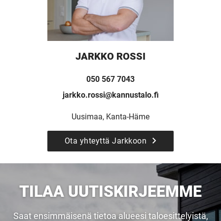
JARKKO ROSSI
050 567 7043
jarkko.rossi@kannustalo.fi
Uusimaa, Kanta-Häme
UUSI
Ota yhteyttä Jarkkoon
UNELMISTA
TILAA UUTISKIRJEEMME
KODIKSI-
Saat ensimmäisenä tietoa alueesi taloesittelyistä,