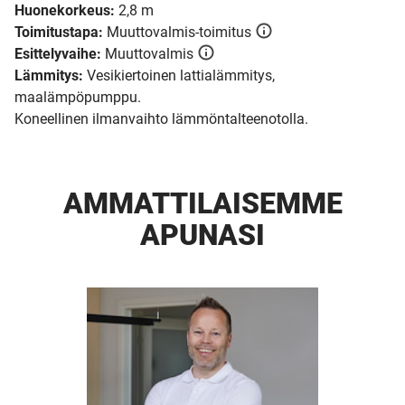
Huonekorkeus:
2,8 m
Toimitustapa:
Muuttovalmis-toimitus
Esittelyvaihe:
Muuttovalmis
Lämmitys:
Vesikiertoinen lattialämmitys,
maalämpöpumppu.
Koneellinen ilmanvaihto lämmöntalteenotolla.
AMMATTI­LAISEMME
APUNASI