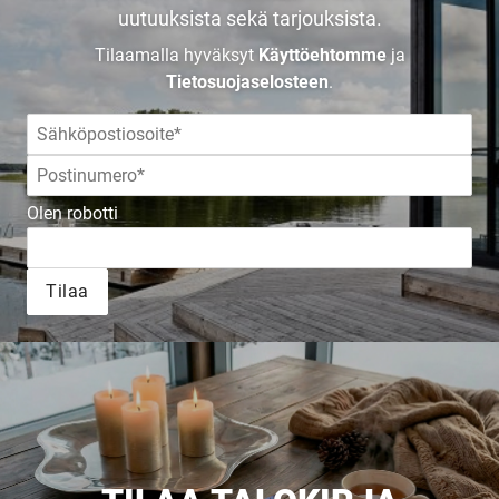
TALOKIRJA ON
uutuuksista sekä tarjouksista.
Tilaamalla hyväksyt
Käyttöehtomme
ja
JULKAISTU
Tietosuojaselosteen
.
Upea yli 200-sivuinen talokirja!
Olen robotti
Tilaa esite
Tilaa