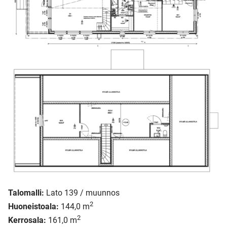
Talomalli:
Lato 139 / muunnos
2
Huoneistoala:
144,0 m
2
Kerrosala:
161,0 m