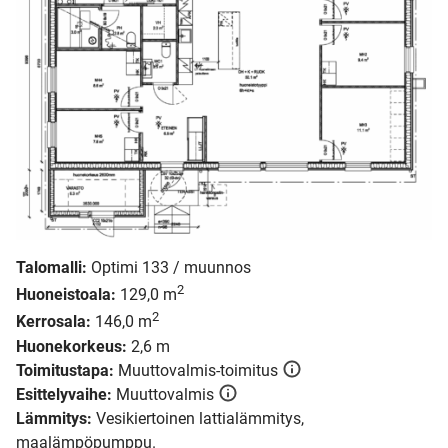
Talomalli:
Optimi 133 / muunnos
2
Huoneistoala:
129,0 m
2
Kerrosala:
146,0 m
Huonekorkeus:
2,6 m
Toimitustapa:
Muuttovalmis-toimitus
Esittelyvaihe:
Muuttovalmis
Lämmitys:
Vesikiertoinen lattialämmitys,
maalämpöpumppu.