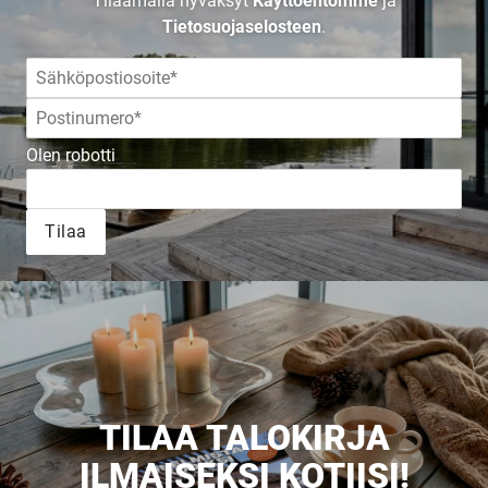
TALOKIRJA ON
Tilaamalla hyväksyt
Käyttöehtomme
ja
Tietosuojaselosteen
.
JULKAISTU
Olen robotti
Upea yli 200-sivuinen talokirja!
Tilaa
Tilaa esite
TILAA TALOKIRJA
ILMAISEKSI KOTIISI!