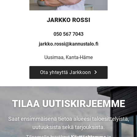
JARKKO ROSSI
050 567 7043
jarkko.rossi@kannustalo.fi
Uusimaa, Kanta-Häme
Ota yhteyttä Jarkkoon
UUSI
UNELMISTA
TILAA UUTISKIRJEEMME
KODIKSI-
Saat ensimmäisenä tietoa alueesi taloesittelyistä,
uutuuksista sekä tarjouksista.