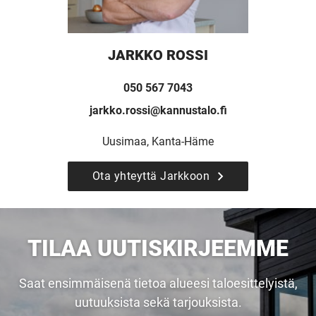
JARKKO ROSSI
050 567 7043
jarkko.rossi@kannustalo.fi
Uusimaa, Kanta-Häme
Ota yhteyttä Jarkkoon
UUSI
UNELMISTA
TILAA UUTISKIRJEEMME
KODIKSI-
Saat ensimmäisenä tietoa alueesi taloesittelyistä,
uutuuksista sekä tarjouksista.