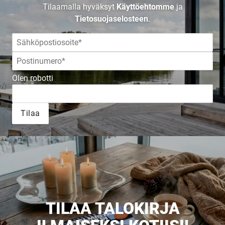
TALOKIRJA ON
Tilaamalla hyväksyt
Käyttöehtomme
ja
Tietosuojaselosteen
.
JULKAISTU
Olen robotti
Upea yli 200-sivuinen talokirja!
Tilaa esite
Tilaa
TILAA TALOKIRJA