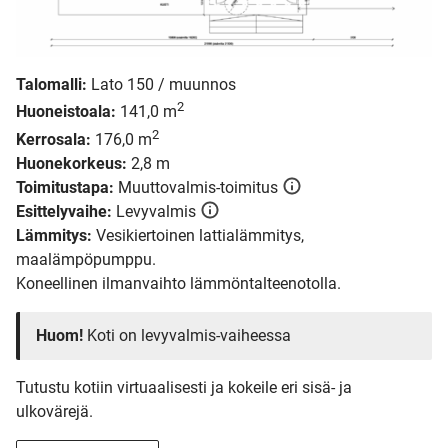
Talomalli:
Lato 150 / muunnos
2
Huoneistoala:
141,0 m
2
Kerrosala:
176,0 m
Huonekorkeus:
2,8 m
Toimitustapa:
Muuttovalmis-toimitus
Esittelyvaihe:
Levyvalmis
Lämmitys:
Vesikiertoinen lattialämmitys,
maalämpöpumppu.
Koneellinen ilmanvaihto lämmöntalteenotolla.
Huom!
Koti on levyvalmis-vaiheessa
Tutustu kotiin virtuaalisesti ja kokeile eri sisä- ja
ulkovärejä.