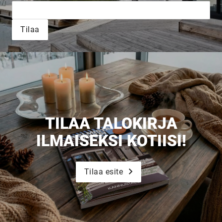
Tilaa
Upea yli 200-sivuinen talokirja!
Tilaa esite
TILAA TALOKIRJA
ILMAISEKSI KOTIISI!
Tilaa esite