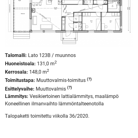
Talomalli:
Lato 123B / muunnos
2
Huoneistoala:
131,0 m
2
Kerrosala:
148,0 m
(?)
Toimitustapa:
Muuttovalmis-toimitus
(?)
Esittelyvaihe:
Muuttovalmis
Lämmitys:
Vesikiertoinen lattialämmitys, maalämpö
Koneellinen ilmanvaihto lämmöntalteenotolla
Talopaketti toimitettu viikolla 36/2020.