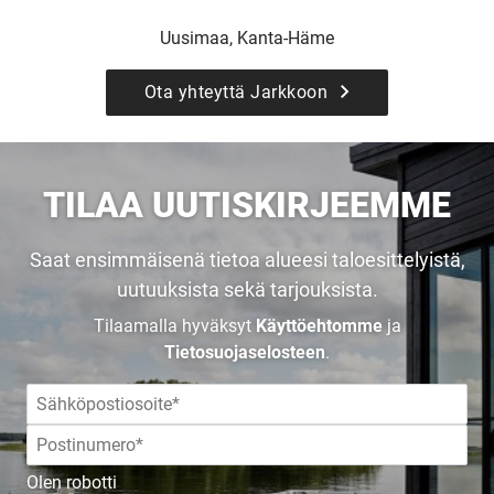
Uusimaa, Kanta-Häme
Ota yhteyttä Jarkkoon
UUSI
TILAA UUTISKIRJEEMME
UNELMISTA
Saat ensimmäisenä tietoa alueesi taloesittelyistä,
uutuuksista sekä tarjouksista.
KODIKSI-
Tilaamalla hyväksyt
Käyttöehtomme
ja
Tietosuojaselosteen
.
TALOKIRJA ON
JULKAISTU
Olen robotti