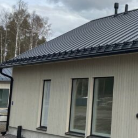
UU
TA