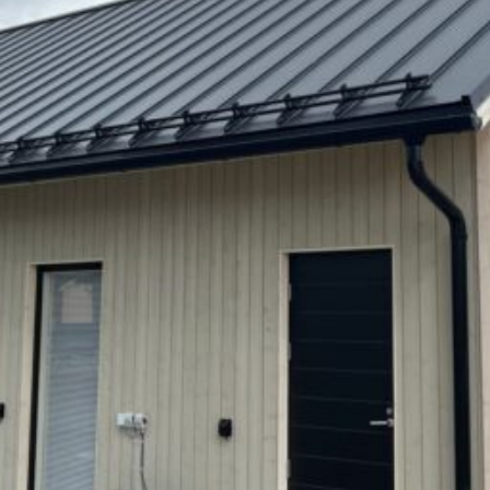
SI UNELMISTA KODIK
LOKIRJA ON JULKAI
Upea yli 200-sivuinen talokirja!