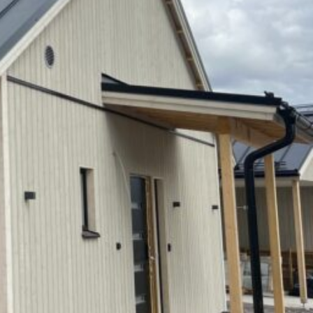
SI-
STU