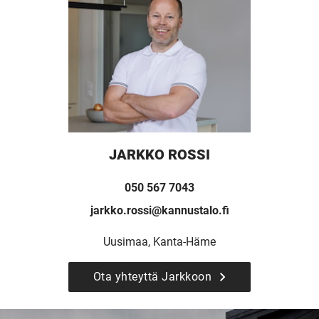
KODIKSI-
TALOKIRJA ON
JULKAISTU
JARKKO ROSSI
Upea yli 200-sivuinen talokirja!
050 567 7043
Tilaa esite
jarkko.rossi@kannustalo.fi
Uusimaa, Kanta-Häme
Ota yhteyttä Jarkkoon