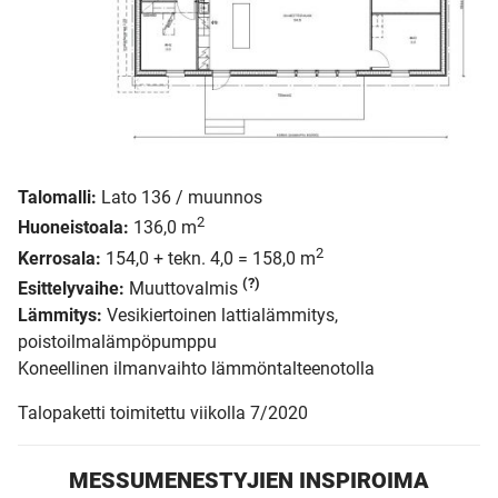
Talomalli:
Lato 136 / muunnos
2
Huoneistoala:
136,0 m
2
Kerrosala:
154,0 + tekn. 4,0 = 158,0 m
(?)
Esittelyvaihe:
Muuttovalmis
Lämmitys:
Vesikiertoinen lattialämmitys,
poistoilmalämpöpumppu
Koneellinen ilmanvaihto lämmöntalteenotolla
Talopaketti toimitettu viikolla 7/2020
MESSUMENESTYJIEN INSPIROIMA