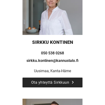
SIRKKU KONTINEN
050 538 0268
sirkku.kontinen@kannustalo.fi
Uusimaa, Kanta-Häme
UUSI
Ota yhteyttä Sirkkuun
UNELMISTA