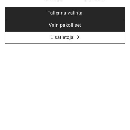
Tallenna valinta
Vain pakolliset
Lisätietoja
KYSY LISÄÄ - ALOITETAAN YHDESSÄ
KOTISI SUUNNITTELU