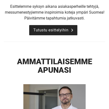
Esittelemme syksyn aikana asiakasperheille tehtyjä,
messumenestyjiemme inspiroimia koteja ympäri Suomea!
Päivitämme tapahtumia jatkuvasti.
Tutustu esittelyihin
AMMATTI­LAISEMME
APUNASI