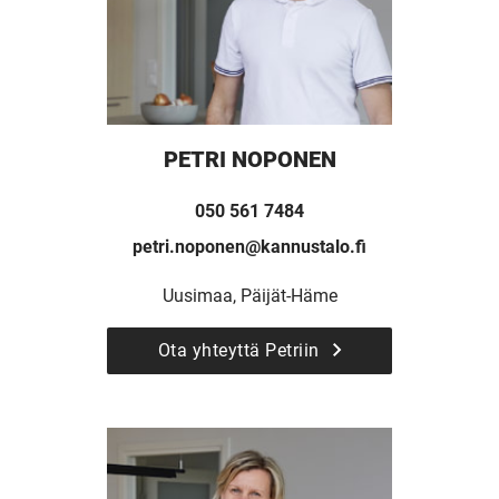
PETRI NOPONEN
050 561 7484
petri.noponen@kannustalo.fi
Uusimaa, Päijät-Häme
Ota yhteyttä Petriin