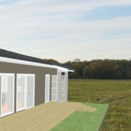
SI-
STU