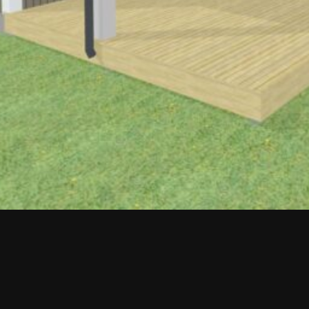
Upea yli 200-sivuinen talokirja!
Tilaa esite