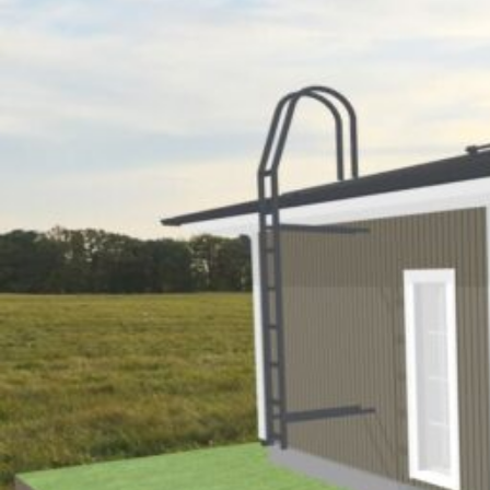
UU
TA