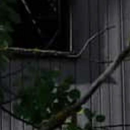
SI-
STU