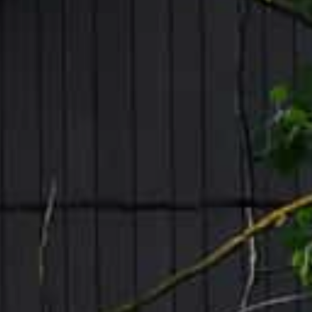
UU
TA