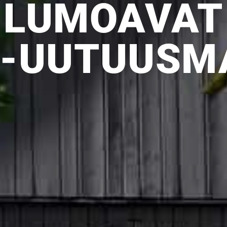
LUMOAVAT
-UUTUUSM
Upea yli 200-sivuinen talokirja!
Tilaa esite